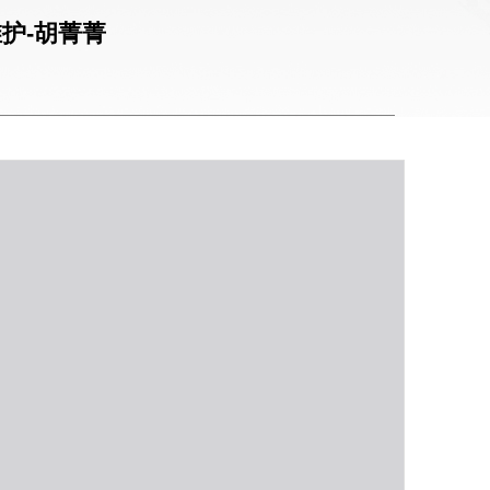
护-胡菁菁