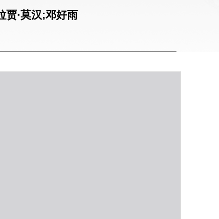
拉贾·莫汉;邓好雨