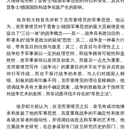
入细致地分析了普鲁士/德国军事思想的特点和变化，及其对
普鲁士/德国国防和战争实践产生的影响。
徐弃郁大校首先评析了克劳塞维茨的军事思想。他认
为，克劳塞维茨对于普鲁士/德国军事思想的最大贡献便是他
提出了“三位一体”的战争概念——其一，战争具有政治目的，
即著名的“战争是政治的延续”思想；其二，战争是一种暴力行
动，带有盲目的仇恨与敌意；其三，在盲目与非理性之上，
战争给予军事家以一定的处理空间，即战争拥有可能性和盖
然性，使军事家得以发挥其创造力。而最后一点尤为重要。
克劳塞维茨写作《战争论》的重要目的并不在于告诉后世如
何行军作战，而在于探讨战争的本质。与人们对德国人精
细、刻板的固有印象不同，克劳塞维茨的理论是模糊的，他
强调战争具有大量的不确定因素，战争的胜败取决于指挥官
对战争艺术的发挥，而非试图寻找不存在的“常胜之法”。
徐弃郁大校认为，在克劳塞维茨之后，老毛奇成功地继
承和发扬了他的军事思想，高度重视战争的不确定性和发挥
各级决策者的能动性，并强调自由意志和军事的艺术性。他
注重战争史研究，在总参谋部专门设立研究历史的部门，但