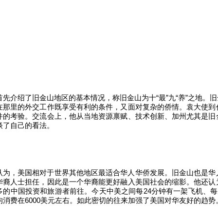
首先介绍了旧金山地区的基本情况，称旧金山为十“最”九“养”之地。
在那里的外交工作既享受有利的条件，又面对复杂的侨情。袁大使到
件的考验。交流会上，他从当地资源禀赋、技术创新、加州尤其是旧
谈了自己的看法。
认为，美国相对于世界其他地区最适合华人华侨发展。旧金山也是华
华裔人士担任，因此是一个华裔能更好融入美国社会的缩影。他还认
多的中国投资和旅游者前往。今天中美之间每24分钟有一架飞机、每天
均消费在6000美元左右。如此密切的往来加强了美国对华友好的趋势