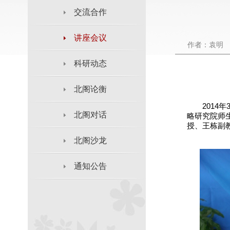
交流合作
讲座会议
作者：袁明
科研动态
北阁论衡
201
北阁对话
略研究院师
授、王栋副
北阁沙龙
通知公告