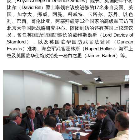
院（Royal College of Defence Studies）院长、英国陆军中将
比尔（David Bill）爵士率领在该校进修的17名来自英国、美
国、加拿大、挪威、阿曼、科威特、卡塔尔、苏丹、以色
列、巴西、哥伦比亚、阿塞拜疆等12个国家的高级军官访问
北京大学国际战略研究中心。随团到访的还有英国上议院议
员，曾任英国助理国防部长的戴维斯勋爵（Lord Davies of
Stamford），以及英国驻华国防武官法登肯（Duncan
Francis）准将、海空军武官霍林斯（Rupert Hollins）海军上
校及英国驻华使馆政治处一秘白杰思（James Barker）等。