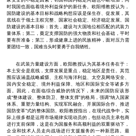
时我国也面临着境外利益保护的新任务。欧阳维教授认为，
国防建设的基本目标和战略构想应该是保生存、促发展，其
底线在于领土主权完整、国家社会稳定、经济稳定发展。国
防建设的基本目标：首先，建设与大国地位相匹配的武装力
量体系；第二，奠定支撑国防的强大物质和社会基础，平时
要有所准备；第三，形成健康上进的民族精神，面对压力需
要团结一致，国难当头时要勇于自我牺牲。
在武装力量建设方面，欧阳教授认为其基本任务在于：
本土安全是底线，支撑发展是重点，稳定地区是责任。其范
围应该涵盖战略威慑、主权与海洋利益、太空及网络安全、
国内安全稳定、境外利益保障、地区和国际安全等诸多方
面。因此，在面临综合威胁的情况下，未来的国防应该形
成“整体建设、整体防卫、整体支撑”的格局，强调“纳入国家
体系、重塑力量结构、实现军民融合、开展国际合作、推进
国防变革”式的整体国防。欧阳教授指出，在现代战争中，实
际上很多都是运用市场规律实现动员的，包括动员主承包商
进行支前保障，这是在为国服务和高额利益的双重驱动下，
企业和技术人员走向战场进行支援服务的一种新思路。最