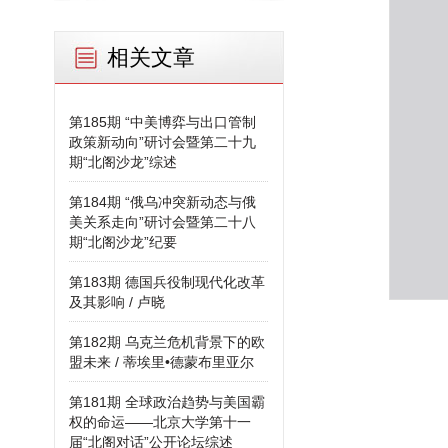
相关文章
第185期 “中美博弈与出口管制
政策新动向”研讨会暨第二十九
期“北阁沙龙”综述
第184期 “俄乌冲突新动态与俄
美关系走向”研讨会暨第二十八
期“北阁沙龙”纪要
第183期 德国兵役制现代化改革
及其影响 / 卢晓
第182期 乌克兰危机背景下的欧
盟未来 / 蒂埃里•德蒙布里亚尔
第181期 全球政治趋势与美国霸
权的命运——北京大学第十一
届“北阁对话”公开论坛综述