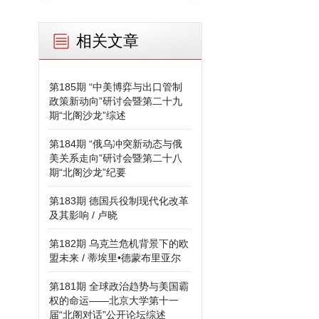
相关文章
第185期 “中美博弈与出口管制
政策新动向”研讨会暨第二十九
期“北阁沙龙”综述
第184期 “俄乌冲突新动态与俄
美关系走向”研讨会暨第二十八
期“北阁沙龙”纪要
第183期 德国兵役制现代化改革
及其影响 / 卢晓
第182期 乌克兰危机背景下的欧
盟未来 / 蒂埃里•德蒙布里亚尔
第181期 全球政治趋势与美国霸
权的命运——北京大学第十一
届“北阁对话”公开论坛综述