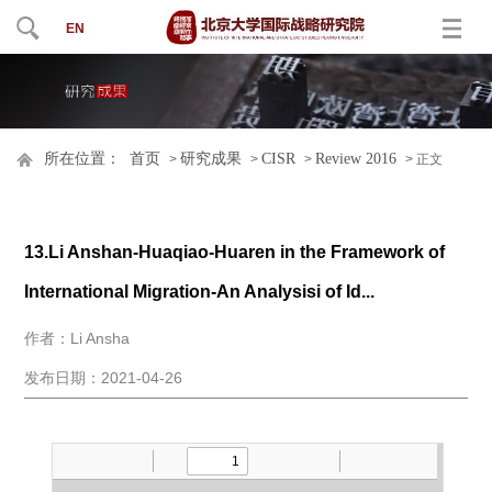
EN
所在位置：
首页
研究成果
CISR
Review 2016
>
>
>
> 正文
13.Li Anshan-Huaqiao-Huaren in the Framework of
International Migration-An Analysisi of Id...
作者：Li Ansha
发布日期：2021-04-26