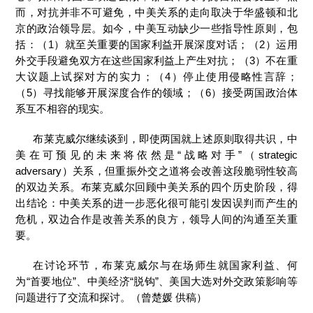
而，对抗并非不可避免，中美关系的走向取决于华盛顿和北
京的政治领导层。如今，中美互动缺少一些指导性原则，包
括：（1）就至关重要的国家利益开展深度对话；（2）运用
外交手段避免双方在这些国家利益上产生对抗；（3）不在重
大议题上试探对方的实力；（4）停止使用侵略性言辞；
（5）寻找能够开展深度合作的领域；（6）接受两国政治体
系互不相容的现实。
布莱克威尔继续谈到，即使两国就上述原则取得共识，中
美在可预见的未来将依然是“战略对手”（strategic
adversary）关系，但重振外交之道将会改善这段脆弱性较高
的双边关系。布莱克威尔回顾中美关系的四个历史阶段，得
出结论：中美关系的进一步恶化很可能引发因误判而产生的
危机，双边合作是改善关系的良方，领导人间的沟通至关重
要。
在讨论环节，布莱克威尔与在场师生就国家利益、何
为“首要地位”、中美经济“脱钩”、美国大选对外交政策影响等
问题进行了交流和探讨。（曾楚媛 供稿）