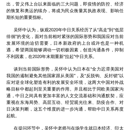
出，菅义伟上台以来面临的三大问题，即疫情的防控、经济
的恢复和奥运的续办，将成为民众衡量其执政表现、影响任
期长短的重要指标。
吴怀中认为，纵观2020年中日关系经历了从“高走”到“低层
徘徊”的变化，面对当前相对紧张的国际形势和我国应对当前
发展环境的迫切需要，日本新政府的上台或许也是一种机
遇，希望两国能够调动一切积极因素，创造沟通条件，抑制
不利因素，在2020年末期重新“拉起”中日关系。
谈到当前国际形势，吴怀中认为日本在“全力迟滞美国对
我国的遏制避免其他国家跟从美国”，及“反脱钩、反封锁”以
应对逆全球化塑造有利的发展安全环境，这两大中国对外战
略目标中都起到至关重要的作用。并且相比于同欧美国家沟
通，中日之间具有更加丰富的人文交流基础和沟通默契，应
重视在东海局势、高层互动、经贸观光往来、防疫合作、对
日决策判断，这五个维度的进一步沟通，帮助中日关系再度
起航。
在提问环节中，吴怀中老师与在场学生就日本经济、印太