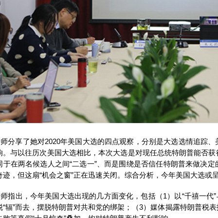
师分享了她对2020年美国大选的四点观察，分别是大选选情追踪
响。与以往历次美国大选相比，本次大选是对现任总统特朗普能否获
同于在两名候选人之间“二选一”、而是围绕是否信任特朗普来做决
奇迹，但这扇“机会之窗”正在迅速关闭。综合分析，今年美国大选或
师指出，今年美国大选出现的几方面变化，包括（1）以“千禧一代”
脱“辐”而去，摆脱特朗普对共和党的绑架；（3）媒体揭露特朗普税