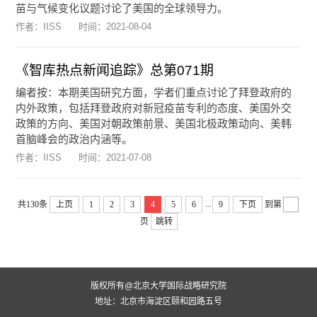
苗与气候变化议题讨论了美国的全球领导力。
作者：IISS
时间：
2021-08-04
《智库热点新闻追踪》总第071期
编者按：本期美国研究方面，学者们重点讨论了拜登政府的
内外政策，包括拜登政府对新冠疫苗专利的态度、美国外交
政策的方向、美国对朝政策前景、美国北极政策动向、美韩
首脑峰会的政治内涵等。
作者：IISS
时间：
2021-07-08
...
共130条
上页
1
2
3
4
5
6
9
下页
到第
页
跳转
版权所有@北京大学国际战略研究院
地址：北京市海淀区颐和园路五号