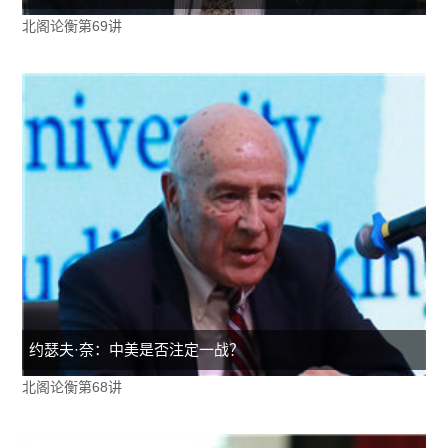
北阁论衡第69讲
约瑟夫·奈：中美是否注定一战？
北阁论衡第68讲