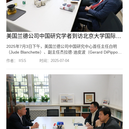
美国兰德公司中国研究学者到访北京大学国际战略研究院
2025年7月3日下午，美国兰德公司中国研究中心首任主任白明
（Jude Blanchette）、副主任杰拉德·迪皮波（Gerard DiPippo）
访问北京大学国际战略研究院，会见了我院院长于铁军教授、创
作者： IISS
时间：
2025-07-04
始院长王缉思教授。双方就特朗普政府对华政策、中美关系、美
国国内政治等问题进行了交流。编辑：李方琦 摄影：郑淮
[阅
读全文]