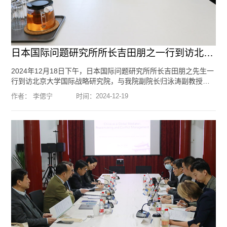
日本国际问题研究所所长吉田朋之一行到访北京大学国际战略研究院
2024年12月18日下午，日本国际问题研究所所长吉田朋之先生一
行到访北京大学国际战略研究院，与我院副院长归泳涛副教授围
绕中日关系、日本内政与外交、美日关系、日韩关系等议题进行
作者： 李偲宁
时间：
2024-12-19
了深入交流。吉田朋之所长指出，中日双方开展高级别机制化交
流磋商有助于推动双边关系健康稳定发展。归泳涛副院长表示，
中日领导人利马会晤达成重要共识，为两国关系改善发展发挥了
重要作用。双方共同期待未来增进中日双方在各领域的交流与合
作。...
[阅读全文]