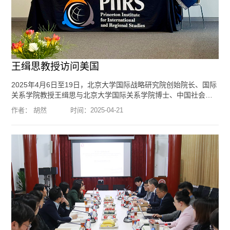
王缉思教授访问美国
2025年4月6日至19日，北京大学国际战略研究院创始院长、国际
关系学院教授王缉思与北京大学国际关系学院博士、中国社会科
学院美国所博士后助理研究员胡然应美国哈佛大学、亚洲协会政
作者： 胡然
时间：
2025-04-21
策研究院、普林斯顿大学、战略与国际问题研究中心（CSIS）的
邀请，访问了美国波士顿、纽约市、普林斯顿和首都华盛顿，进
行学术调研与交流活动，同美方人士就美国国内政治、国际形
势、中美关系等议题坦诚地交换了意见。4月7日，王缉思、胡然
访问了...
[阅读全文]