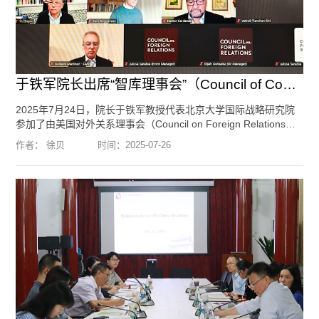
于铁军院长出席“智库理事会”（Council of Councils）第十二届线上...
2025年7月24日，院长于铁军教授代表北京大学国际战略研究院
参加了由美国对外关系理事会（Council on Foreign Relations）
主办的“智库理事会”（Council of Councils）第十二届线上会议。
作者： 徐贝
时间：
2025-07-26
共有来自24个国家的27家智库参加本次会议。出席会议的中国智
库是北京大学国际战略研究院与上海国际问题研究院。会议就“核
武器：国家安全与核不扩散的新挑战”为题进行了讨论。于铁军教
授参与了会议讨论并发言。智库理事会是由美国对外关系...
[阅读
全文]