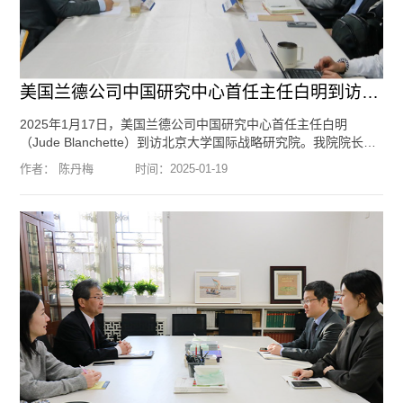
美国兰德公司中国研究中心首任主任白明到访北京大学国际战略研究院
2025年1月17日，美国兰德公司中国研究中心首任主任白明
（Jude Blanchette）到访北京大学国际战略研究院。我院院长于
铁军教授，执行副院长关贵海副教授，创始院长王缉思教授，特
作者： 陈丹梅
时间：
2025-01-19
约研究员节大磊副教授、雷少华副教授、祁昊天助理教授，特约
研究员、复旦大学国际问题研究院赵明昊教授，特约研究员、中
国人民大学国际关系学院李晨副教授，清华大学战略与安全研究
中心副主任肖茜，外交学院讲师贾子方，北京大学国际关系学院
博士后、...
[阅读全文]