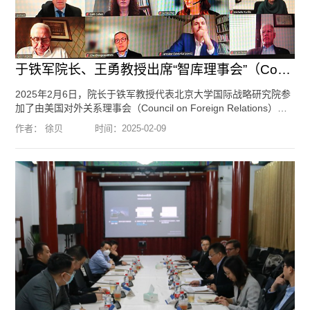
于铁军院长、王勇教授出席“智库理事会”（Council of Councils）第...
2025年2月6日，院长于铁军教授代表北京大学国际战略研究院参
加了由美国对外关系理事会（Council on Foreign Relations）主
办的“智库理事会”（Council of Councils）第十一届线上会议。北
作者： 徐贝
时间：
2025-02-09
京大学国际关系学院教授、北京大学美国研究中心主任、北京大
学国际政治经济研究中心主任王勇也出席了此次会议。共有来自
24个国家的27家智库参加本次会议。出席会议的中国智库是北京
大学国际战略研究院与上海国际问题研究院。会议就特朗普“...
[阅读全文]