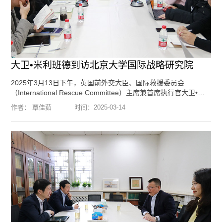
大卫•米利班德到访北京大学国际战略研究院
2025年3月13日下午，英国前外交大臣、国际救援委员会
（International Rescue Committee）主席兼首席执行官大卫•米
利班德（David Miliband）到访北京大学国际战略研究院。我院院
作者： 覃佳茹
时间：
2025-03-14
长于铁军教授，创始院长王缉思教授，特约研究员、副教授祁昊
天，中国国际问题研究院全球治理与国际组织研究所所长、研究
员金玲, 中国现代国际关系研究院副院长、研究员张健，中国现代
国际关系研究院欧洲所研究员黄静，中国社会科学院欧洲研究所
研究员...
[阅读全文]