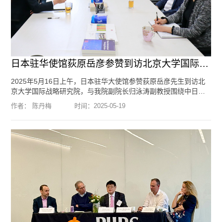
日本驻华使馆荻原岳彦参赞到访北京大学国际战略研究院
2025年5月16日上午，日本驻华大使馆参赞荻原岳彦先生到访北
京大学国际战略研究院，与我院副院长归泳涛副教授围绕中日关
系、国际形势等议题进行了交流。荻原参赞表示，去年以来，日
作者： 陈丹梅
时间：
2025-05-19
中关系呈现改善势头，日方希望继续推动双边高层交往和经贸往
来。归泳涛副院长表示，中日关系健康稳定发展，符合两国人民
的利益，期待双方进一步加强学术和人文交流。国际战略研究院
研究助理陈丹梅参加了会见。编辑：李方琦 摄影：郑淮
[阅读
全文]