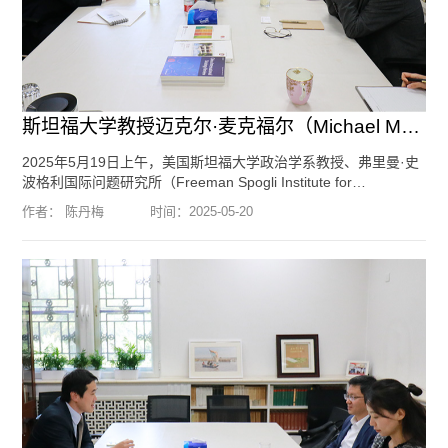
斯坦福大学教授迈克尔·麦克福尔（Michael McFaul）到访北京大学国际...
2025年5月19日上午，美国斯坦福大学政治学系教授、弗里曼·史
波格利国际问题研究所（Freeman Spogli Institute for
International Studies）所长迈克尔·麦克福尔（Michael McFaul）
作者： 陈丹梅
时间：
2025-05-20
教授到访北京大学国际战略研究院，与我院院长于铁军教授、执
行副院长关贵海副教授围绕中美关系、国际形势和地区热点问题
进行了交流。 国际战略研究院研究助理陈丹梅参加了会见。 编
辑：李方琦 摄影：郑淮
[阅读全文]