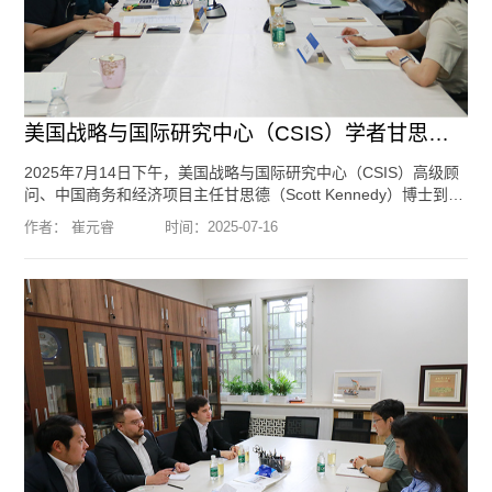
美国战略与国际研究中心（CSIS）学者甘思德（Scott Kennedy）到访北...
2025年7月14日下午，美国战略与国际研究中心（CSIS）高级顾
问、中国商务和经济项目主任甘思德（Scott Kennedy）博士到访
北京大学国际战略研究院。我院创始院长王缉思教授，执行副院
作者： 崔元睿
时间：
2025-07-16
长关贵海副教授，副院长归泳涛副教授，特约研究员、北京大学
国际关系学院副教授节大磊，特约研究员、中国人民大学国际关
系学院副教授、副院长李晨，北京大学法学院副教授、副院长戴
昕，北京大学国际关系学院助理教授刘璐、北京大学国际关系学
院助...
[阅读全文]