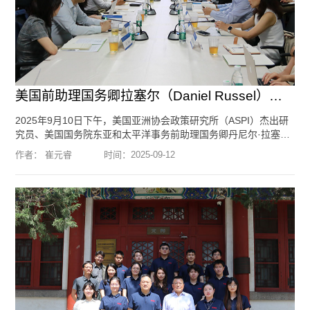
美国前助理国务卿拉塞尔（Daniel Russel）到访北京大学国际战略研究...
2025年9月10日下午，美国亚洲协会政策研究所（ASPI）杰出研
究员、美国国务院东亚和太平洋事务前助理国务卿丹尼尔·拉塞尔
（Daniel R. Russel）先生到访北京大学国际战略研究院。我院创
作者： 崔元睿
时间：
2025-09-12
始院长王缉思教授，院长于铁军教授，执行副院长关贵海副教
授，副院长归泳涛副教授，北京大学国际政治经济研究中心主任
王勇教授，特约研究员、北京大学国际关系学院副教授节大磊，
中国现代国际关系研究院美国研究所所长、研究员陈文鑫，中国
社会...
[阅读全文]