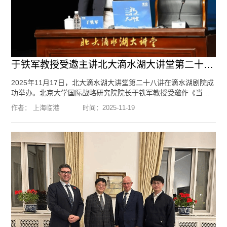
于铁军教授受邀主讲北大滴水湖大讲堂第二十八讲
2025年11月17日，北大滴水湖大讲堂第二十八讲在滴水湖剧院成
功举办。北京大学国际战略研究院院长于铁军教授受邀作《当前
中美日关系及其对东亚安全的影响》专题讲座。讲座现场，于铁
作者： 上海临港
时间：
2025-11-19
军教授从釜山“习特会”与日本首相高市早苗涉台错误言论等热点事
件切入，系统梳理2008年以来中美日关系的发展轨迹。他指出，
金融危机后中美关系逐步下行，伴随2010年中国GDP超越日本，
亚太战略格局发生深刻调整，中美双方在经济、科技、安全等全
领域竞争态势日益显现。...
[阅读全文]