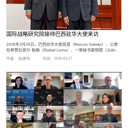
国际战略研究院接待巴西驻华大使来访
2026年3月26日，巴西驻华大使高望（Marcos Galvão）、公使
衔参赞拉菲尔·勒梅（Rafael Leme）、一等秘书葛明德（João
Gomide）到访北京大学国际战略研究院，与我院创始院长王缉思
作者： 赵建伟
时间：
2026-03-27
教授、北京大学国际关系学院长聘副教授郭洁、北京大学国际关
系学院博士后赵建伟围绕中国与巴西关系、全球和地区热点问题
等进行了交流。编辑：李方琦 摄影：赵建伟
[阅读全文]