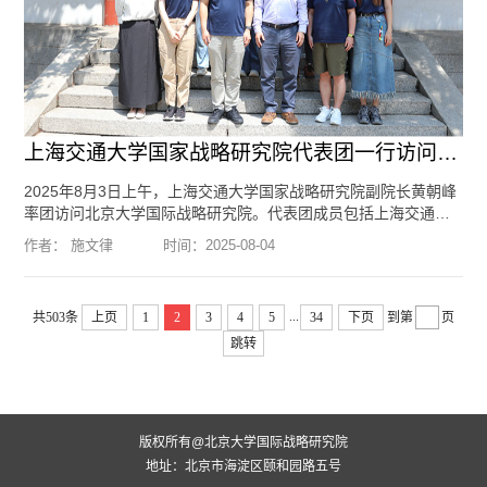
上海交通大学国家战略研究院代表团一行访问北京大学国际战略研究院
2025年8月3日上午，上海交通大学国家战略研究院副院长黄朝峰
率团访问北京大学国际战略研究院。代表团成员包括上海交通大
学发展规划处干部张蕾、上海交通大学国家战略研究院助理研究
作者： 施文律
时间：
2025-08-04
员葛力铭、董梦如等共十六人。北京大学国际战略研究院院长于
铁军教授接待来宾，双方围绕智库建设、学科发展与评估等议题
展开深入交流。 北京大学国际关系学院博士生鲁畅、施文律参加
...
共503条
上页
1
2
3
4
5
34
下页
到第
页
了会见。编辑：李方琦 摄影：郑淮
[阅读全文]
跳转
版权所有@北京大学国际战略研究院
地址：北京市海淀区颐和园路五号