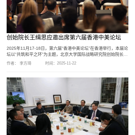
创始院长王缉思应邀出席第六届香港中美论坛
2025年11月17-18日，第六届“香港中美论坛”在香港举行，本届论
坛以“共筑和平之环”为主题，北京大学国际战略研究院创始院长、
国际关系学院教授王缉思应邀出席。11月17日，王缉思教授出席
作者： 李方琦
时间：
2025-11-22
了主题为“权力、伙伴关系与新秩序”的高层对话，与美国前贸易代
表巴尔舍夫斯基（Charlene Barshefsky）和印度前外交秘书、驻
华大使、驻美大使拉奥琦（Nirupama Rao）围绕全球化走向，中
美竞争背景下的各国抉择，以及在全球危机背景下的合作空间展
开了深入讨论。...
[阅读全文]