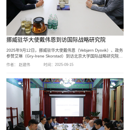
挪威驻华大使戴伟恩到访国际战略研究院
2025年9月12日，挪威驻华大使戴伟恩（Vebjørn Dysvik）、政务
参赞艾琳（Gry-Irene Skorstad）到访北京大学国际战略研究院，
与我院创始院长王缉思教授，北京大学国际关系学院博士后、助
作者： 赵建伟
时间：
2025-09-15
理研究员赵建伟围绕大国关系、中国与挪威关系、全球和地区热
点问题等进行了交流。编辑：李方琦 摄影：郑淮舟
[阅读全文]