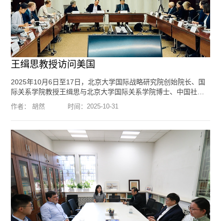
王缉思教授访问美国
2025年10月6日至17日，北京大学国际战略研究院创始院长、国
际关系学院教授王缉思与北京大学国际关系学院博士、中国社会
科学院美国所博士后助理研究员胡然应美国亚洲协会政策研究
作者： 胡然
时间：
2025-10-31
院、战略与国际问题研究中心（CSIS）的邀请，访问了纽约市和
首都华盛顿，进行学术调研与交流活动，同美方人士就美国内政
外交、国际形势、中美关系等议题坦诚地交换了意见。10月7-9
日，王缉思、胡然在纽约会见了美中关系全国委员会会长欧伦斯
（Stephen Orlins）...
[阅读全文]