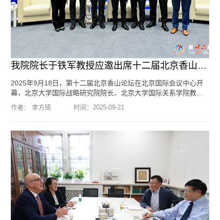
我院院长于铁军教授应邀出席十二届北京香山论坛
2025年9月18日，第十二届北京香山论坛在北京国际会议中心开
幕，北京大学国际战略研究院院长、北京大学国际关系学院教授
于铁军应邀代表我院参会。于铁军教授出席并主持了第一平行分
作者： 李方琦
时间：
2025-09-21
组会议“世界反法西斯战争胜利与国际秩序”的上半场会议。美国波
士顿学院教授、哈佛大学费正清中国研究中心研究员陆伯彬
（Robert S. Ross），英国东西方战略研究所主席易思（Jean
Christophe Iseux von Pfetten），清华大学国际关系研究院名誉
院长...
[阅读全文]