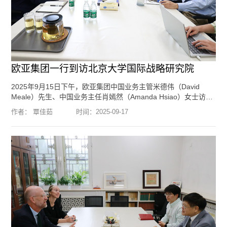
欧亚集团一行到访北京大学国际战略研究院
2025年9月15日下午，欧亚集团中国业务主管米德伟（David
Meale）先生、中国业务主任肖嫣然（Amanda Hsiao）女士访问
北京大学国际战略研究院，会见了我院创始院长王缉思教授、院
作者： 覃佳茹
时间：
2025-09-17
长于铁军教授，双方就中美关系、中国和美国在全球治理体系中
的角色、地区热点和国家安全等问题进行了交流。编辑：李方
琦 摄影：郑淮
[阅读全文]