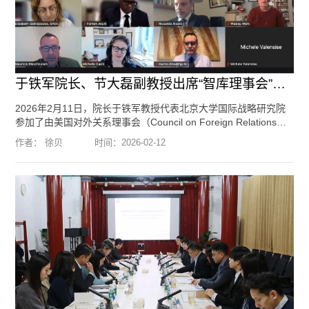
于铁军院长、节大磊副教授出席“智库理事会”（Council of Councils...
2026年2月11日，院长于铁军教授代表北京大学国际战略研究院
参加了由美国对外关系理事会（Council on Foreign Relations）
主办的“智库理事会”（Council of Councils）第十三届线上会议。
作者： 徐贝
时间：
2026-02-12
北京大学国际战略研究院特约研究员、国际关系学院副教授节大
磊也出席了此次会议。共有来自15个国家的17家智库参加本次会
议。会议就“美国国家安全新战略及其对世界的意义”为题进行了讨
论。两位老师参与了会议讨论并发言。智库理事会是由美国对外
关系理事会发起建立的一个全球智库网络，...
[阅读全文]