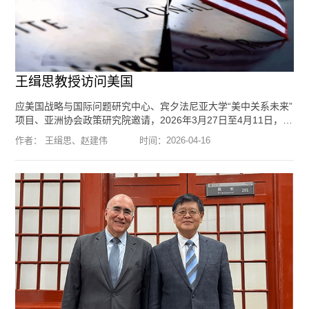
王缉思教授访问美国
应美国战略与国际问题研究中心、宾夕法尼亚大学“美中关系未来”
项目、亚洲协会政策研究院邀请，2026年3月27日至4月11日，北
京大学国际战略研究院创始院长、国际关系学院教授王缉思，北
作者： 王缉思、赵建伟
时间：
2026-04-16
京大学国际关系学院博士后赵建伟先后前往美国华盛顿特区、费
城和纽约调研。3月31日，中国驻美大使谢锋等使馆官员会见并宴
请王缉思一行。访美期间，王缉思、赵建伟会见了美国贸易代表
办公室负责中国、蒙古事务的助理贸易代表特伦斯·麦卡廷
（Terrence ...
[阅读全文]