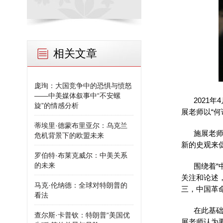
相关文章
庞珣：大国竞争中的恐惧与愤怒
——中美媒体叙事中“不安螺
2021
旋”的情感分析
展老师以“
蒂埃里·德蒙布里亚尔：乌克兰
施展老
危机背景下的欧盟未来
新的史观来
罗伯特·布莱克威尔：中美关系
的未来
围绕着“
关注和论述
马克·伦纳德：全球对特朗普的
三，中国革
看法
在此基
查尔斯·卡普钦：特朗普“美国优
展老师认为