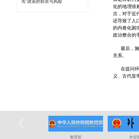
先”政策的前景与风险
化的地理依
次，对于近
还导致了人
的内卷化困
政治整合的
最后，
关系。
在提问
义、古代皇
教育部
外交