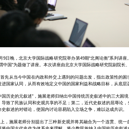
年4月9日晚，北京大学国际战略研究院举办第49期“北阁论衡”系列
何谓中国”为题做了讲座。本次讲座由北京大学国际战略研究院副院长
师首先从当今中国在内政和外交上遇到的问题出发，指出政策性的困
促进国家认同，从而有效地定义中国的国家利益和战略目标，从底层
中国历史的元叙述”，施展老师归纳出中国传统历史叙述中的三大困
，导致了民族认同和史观共享的不足；第二，近代史叙述的屈辱论，
命史叙述的对错论，使国内讨论容易陷入立场之争，难以达成共识。
础上，施展老师分别提出了三种新史观并将其融合为一个连贯、统一
要将中国古代史作为体系史来理解，将少数民族纳入中国的历史叙述